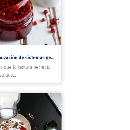
Info Codan 208: Optimización de sistemas gelificados con pectina en la industria alimentaria
 que la textura perfecta
sa que…