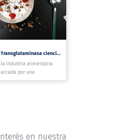
Info Codan 205: Transglutaminasa ciencia, funcionalidad y tendencias en formulación de alimentos
la industria alimentaria
arcada por una
nterés en nuestra