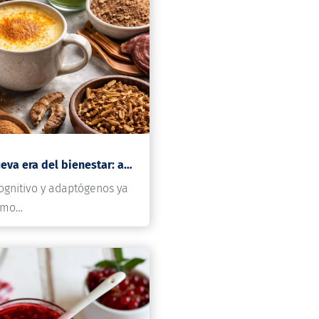
Info Codan 209: La nueva era del bienestar: adaptógenos, cognición y el desafío del equilibrio…
cognitivo y adaptógenos ya
omo…