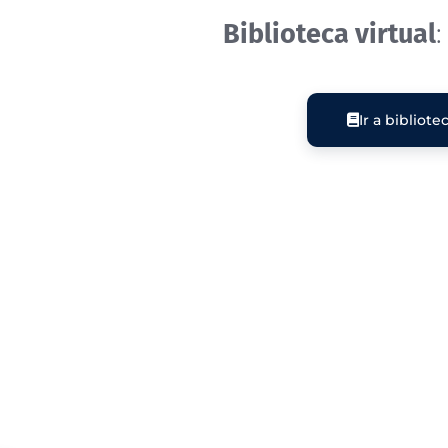
Biblioteca virtual
Ir a bibliote
yuda?
 asesores especialistas