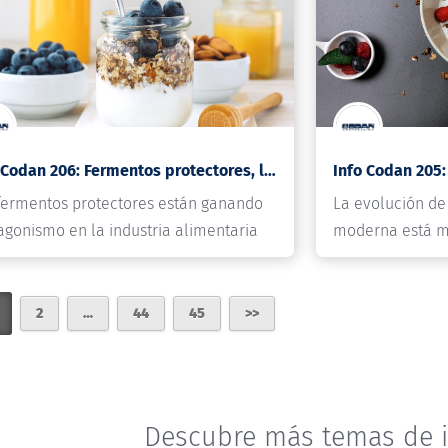
Info Codan 206: Fermentos protectores, la alternativa natural que está transformando la conservación de alimentos
fermentos protectores están ganando
La evolución de 
agonismo en la industria alimentaria
moderna está m
o una…
búsqueda…
2
…
44
45
Descubre más temas de i