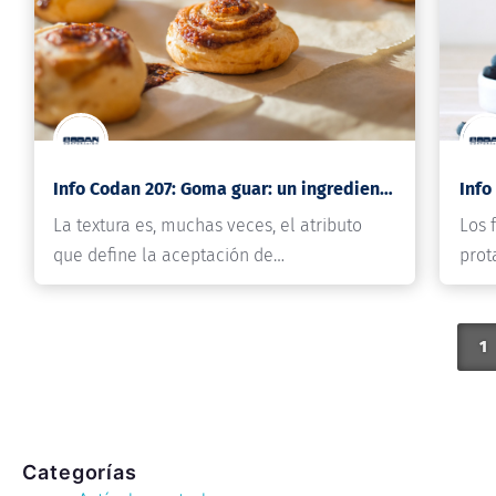
Info Codan 207: Goma guar: un ingrediente clásico frente a los desafíos del futuro alimentario
La textura es, muchas veces, el atributo
Los 
que define la aceptación de…
prot
com
1
Categorías