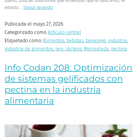
sueño; buscan soluciones que entiendan que el descanso, el
estado…
Seguir leyendo
Publicada el
mayo 27, 2026
Categorizado como
Artículo central
Etiquetado como
Alimentos
,
bebidas
,
beverage
,
industria
,
industria de alimentos
,
jam
,
lácteos
,
Mermelada
,
pectina
Info Codan 208: Optimización
de sistemas gelificados con
pectina en la industria
alimentaria